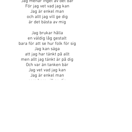
Jag menar inget av det där
För jag vet vad jag kan
Jag är enkel man
och allt jag vill ge dig
är det bästa av mig
Jag brukar hålla
en väldig låg gestalt
bara för att se hur folk för sig
Jag kan säga
att jag har tänkt på allt
men allt jag tänkt är på dig
Och var än tanken bär
Jag vet vad jag kan
Jag är enkel man
som bara vill ge dig
det bästa av mig
Jag skulle aldrig
låta det vackra bli slentrian
eller låta någonting ändras
Jag skulle aldrig
byta bort nånting jag valt
du är ändå den jag skulle välja
Jag kommer som jag är