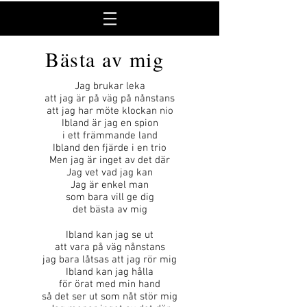
Bästa av mig
Jag brukar leka
att jag är på väg på nånstans
att jag har möte klockan nio
Ibland är jag en spion
i ett främmande land
Ibland den fjärde i en trio
Men jag är inget av det där
Jag vet vad jag kan
Jag är enkel man
som bara vill ge dig
det bästa av mig
Ibland kan jag se ut
att vara på väg nånstans
jag bara låtsas att jag rör mig
Ibland kan jag hålla
för örat med min hand
så det ser ut som nåt stör mig