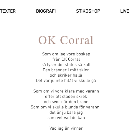
TEXTER
BIOGRAFI
STIKOSHOP
LIVE
OK Corral
Som om jag vore boskap
från OK Corral
så lyser din status så kall
Den bränner i mitt skinn
och skriker hallå
Det var ju inte hitåt vi skulle gå
Som om vi vore klara med varann
efter att staden skrek
och svor när den brann
Som om vi skulle blunda för varann
det är ju bara jag
som vet vad du kan
Vad jag än vinner