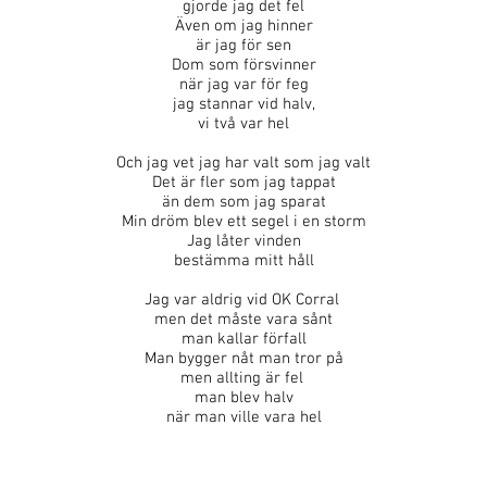
gjorde jag det fel
Även om jag hinner
är jag för sen
Dom som försvinner
när jag var för feg
jag stannar vid halv,
vi två var hel
Och jag vet jag har valt som jag valt
Det är fler som jag tappat
än dem som jag sparat
Min dröm blev ett segel i en storm
Jag låter vinden
bestämma mitt håll
Jag var aldrig vid OK Corral
men det måste vara sånt
man kallar förfall
Man bygger nåt man tror på
men allting är fel
man blev halv
när man ville vara hel