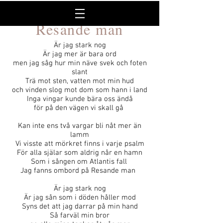
Resande man
Är jag stark nog
Är jag mer är bara ord
men jag såg hur min näve svek och foten
slant
Trä mot sten, vatten mot min hud
och vinden slog mot dom som hann i land
Inga vingar kunde bära oss ändå
för på den vägen vi skall gå
Kan inte ens två vargar bli nåt mer än
lamm
Vi visste att mörkret finns i varje psalm
För alla själar som aldrig når en hamn
Som i sången om Atlantis fall
Jag fanns ombord på Resande man
Är jag stark nog
Är jag sån som i döden håller mod
Syns det att jag darrar på min hand
Så farväl min bror