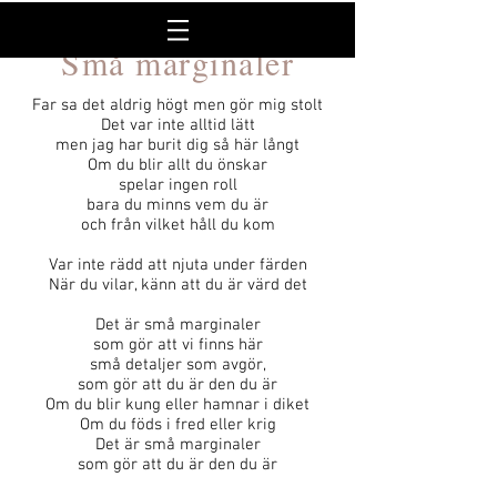
Små marginaler
Far sa det aldrig högt men gör mig stolt
Det var inte alltid lätt
men jag har burit dig så här långt
Om du blir allt du önskar
spelar ingen roll
bara du minns vem du är
och från vilket håll du kom
Var inte rädd att njuta under färden
När du vilar, känn att du är värd det
Det är små marginaler
som gör att vi finns här
små detaljer som avgör,
som gör att du är den du är
Om du blir kung eller hamnar i diket
Om du föds i fred eller krig
Det är små marginaler
som gör att du är den du är