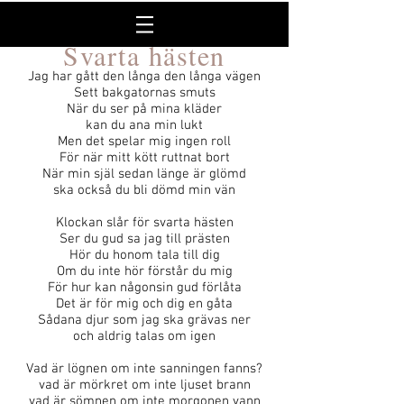
Svarta hästen
Jag har gått den långa den långa vägen
Sett bakgatornas smuts
När du ser på mina kläder
kan du ana min lukt
Men det spelar mig ingen roll
För när mitt kött ruttnat bort
När min själ sedan länge är glömd
ska också du bli dömd min vän
Klockan slår för svarta hästen
Ser du gud sa jag till prästen
Hör du honom tala till dig
Om du inte hör förstår du mig
För hur kan någonsin gud förlåta
Det är för mig och dig en gåta
Sådana djur som jag ska grävas ner
och aldrig talas om igen
Vad är lögnen om inte sanningen fanns?
vad är mörkret om inte ljuset brann
vad är sömnen om inte morgonen vann