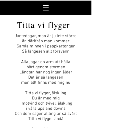
Titta vi flyger
Jantedagar, man är ju inte större
än därifrån man kommer
Samla minnen i pappkartonger
Så längesen allt försvann
Alla jagar en arm att hålla
hårt genom stormen
Längtan har nog ingen ålder
Det är så längesen
men allt finns med mig nu
Titta vi flyger, älskling
Du är med mig
I motvind och tvivel, älskling
i våra ups and downs
Och dom säger allting är så svårt
Titta vi flyger ändå