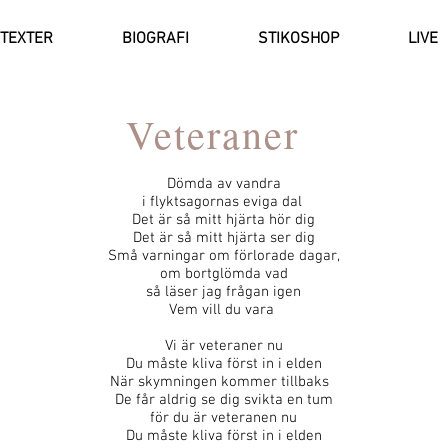
TEXTER
BIOGRAFI
STIKOSHOP
LIVE
Veteraner
Dömda av vandra
i flyktsagornas eviga dal
Det är så mitt hjärta hör dig
Det är så mitt hjärta ser dig
Små varningar om förlorade dagar,
om bortglömda vad
så läser jag frågan igen
Vem vill du vara
Vi är veteraner nu
Du måste kliva först in i elden
När skymningen kommer tillbaks
De får aldrig se dig svikta en tum
för du är veteranen nu
Du måste kliva först in i elden